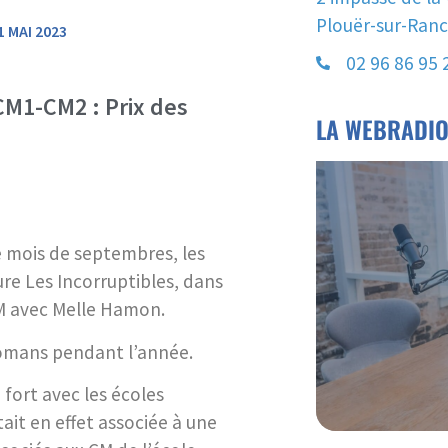
Plouër-sur-Ran
 MAI 2023
02 96 86 95 
CM1-CM2 : Prix des
LA WEBRADI
e mois de septembres, les
re Les Incorruptibles, dans
IM avec Melle Hamon.
7 romans pendant l’année.
 fort avec les écoles
ait en effet associée à une