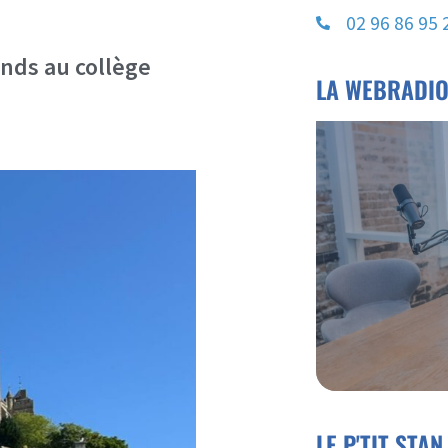
02 96 86 95 
nds au collège
LA WEBRADI
LE P'TIT STAN