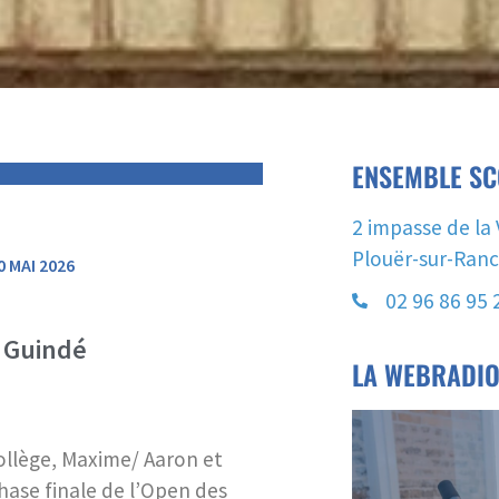
ENSEMBLE SC
2 impasse de la 
Plouër-sur-Ran
 MAI 2026
02 96 86 95 
 Guindé
LA WEBRADI
collège, Maxime/ Aaron et
phase finale de l’Open des