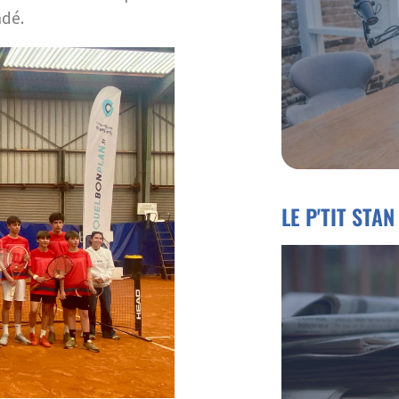
ndé.
LE P'TIT STAN