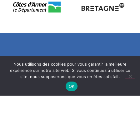
Nous utilisons des cookies pour vous garantir la meilleure
Mentions légales
expérience sur notre site web. Si vous continuez à utiliser ce
site, nous supposerons que vous en êtes satisfait.
Politique de confidentialité
OK
Réalisation ekole.fr
Engagé pour l’environnement : compensation de l’impact