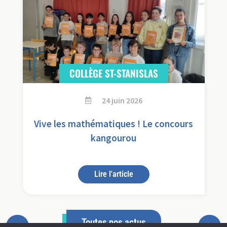
COLLÈGE ST-STANISLAS
24 juin 2026
Vive les mathématiques ! Le concours
s
kangourou
.
Lire l'article
Toutes nos actus