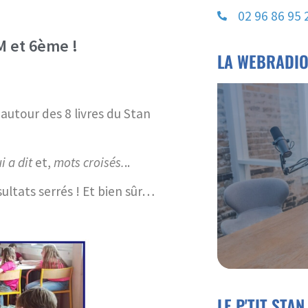
02 96 86 95 
M et 6ème !
LA WEBRADI
autour des 8 livres du Stan
i a dit
et,
mots croisés.
..
sultats serrés ! Et bien sûr…
LE P'TIT STAN