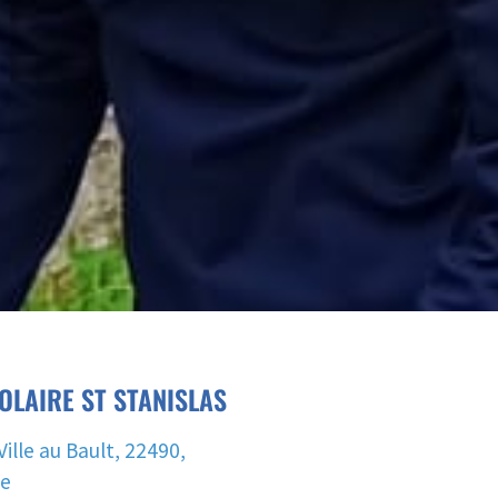
OLAIRE ST STANISLAS
Ville au Bault, 22490,
ce